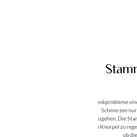
Stamm
Gelenkprobleme sind
Schmerzen nur 
anzugehen. Die Stam
den Knorpel zu rege
ob di