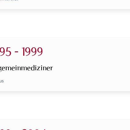
95 - 1999
lgemeinmediziner
us