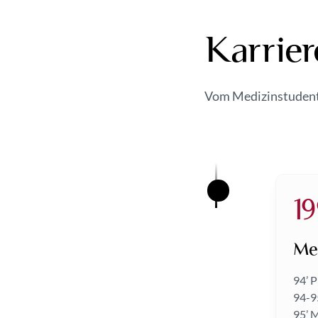
Karrier
Vom Medizinstudent
19
Med
94’ 
94-9
95’ M