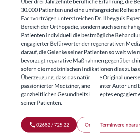
Über drei Jahrzehnte berufliche Erfahrung, die B
30.000 Patienten und eine umfangreiche Reihe a
Fachvorträgen unterstreichen Dr. Ilbeyguis Exper
Bereich der Orthopädie, sondern auch seine Fähigk
Patienten individuell die bestmögliche Behandlung
engagierter Befürworter der regenerativen Medizi
darauf, die Gelenke seiner Patienten so weit wie 
bevorzugt reparative Maßnahmen gegenüber chiru
sofern die medizinischen Indikationen dies zulasse
Überzeugung, dass das natürliche Original unerset
passionierter Mediziner, anerkannter Autor und 
ganzheitlichen Gesundheitskonzeptes engagiert e
seiner Patienten.
02682 / 725 22
Online Terminvereinbaru