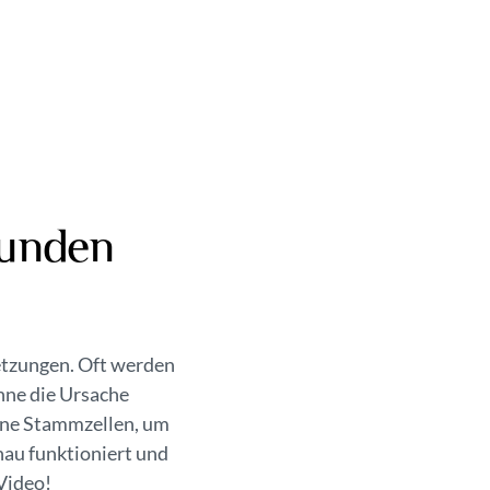
kunden
etzungen. Oft werden
hne die Ursache
gene Stammzellen, um
nau funktioniert und
Video!