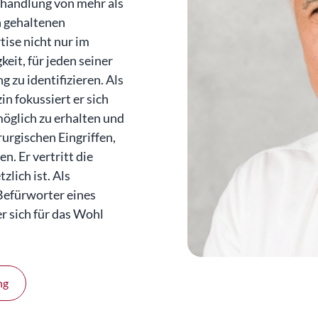
ehandlung von mehr als
n gehaltenen
tise nicht nur im
eit, für jeden seiner
 zu identifizieren. Als
n fokussiert er sich
möglich zu erhalten und
rgischen Eingriffen,
n. Er vertritt die
zlich ist. Als
Befürworter eines
r sich für das Wohl
ng